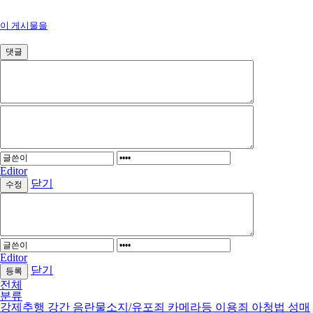
이 게시물을
댓글
Editor
닫기
Editor
닫기
전체
분류
강제추행
강간
음란물소지/유포죄
카메라등 이용죄
아청법
성매