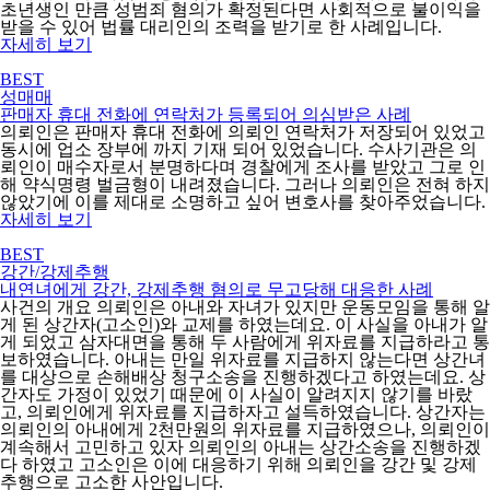
초년생인 만큼 성범죄 혐의가 확정된다면 사회적으로 불이익을
받을 수 있어 법률 대리인의 조력을 받기로 한 사례입니다.
자세히 보기
BEST
성매매
판매자 휴대 전화에 연락처가 등록되어 의심받은 사례
의뢰인은 판매자 휴대 전화에 의뢰인 연락처가 저장되어 있었고
동시에 업소 장부에 까지 기재 되어 있었습니다. 수사기관은 의
뢰인이 매수자로서 분명하다며 경찰에게 조사를 받았고 그로 인
해 약식명령 벌금형이 내려졌습니다. 그러나 의뢰인은 전혀 하지
않았기에 이를 제대로 소명하고 싶어 변호사를 찾아주었습니다.
자세히 보기
BEST
강간/강제추행
내연녀에게 강간, 강제추행 혐의로 무고당해 대응한 사례
사건의 개요 의뢰인은 아내와 자녀가 있지만 운동모임을 통해 알
게 된 상간자(고소인)와 교제를 하였는데요. 이 사실을 아내가 알
게 되었고 삼자대면을 통해 두 사람에게 위자료를 지급하라고 통
보하였습니다. 아내는 만일 위자료를 지급하지 않는다면 상간녀
를 대상으로 손해배상 청구소송을 진행하겠다고 하였는데요. 상
간자도 가정이 있었기 때문에 이 사실이 알려지지 않기를 바랐
고, 의뢰인에게 위자료를 지급하자고 설득하였습니다. 상간자는
의뢰인의 아내에게 2천만원의 위자료를 지급하였으나, 의뢰인이
계속해서 고민하고 있자 의뢰인의 아내는 상간소송을 진행하겠
다 하였고 고소인은 이에 대응하기 위해 의뢰인을 강간 및 강제
추행으로 고소한 사안입니다.