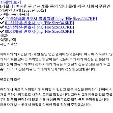
자세히 보기
[카촬죄] 여자친구 성관계를 동의 없이 몰래 찍은 사회복무원인
의뢰인 사례 [2023년 06월]
카메라등 이용죄
수원성범죄변호사 불법촬영 9.jpg [File Size:224.7KB]
01.신혁범-변호사.png [File Size:34.6KB]
02.남성진-변호사.png [File Size:33.7KB]
09.이재필-변호사.png [File Size:30.0KB]
결과
집행유예
사건의 개요
피해자와 의뢰인은 약 9개월 동안 연인 관계에 있었습니다. 여느 때와 다르지 않
게 데이트를 끝내고 숙박업소에 같이 들어갔는데 피해자가 화장실 간 틈을 타
호기심이 발동하여 휴대 전화 카메라 기능을 켜 성관계 갖는 영상을 몰래 찍었
습니다. 이 사실을 다음 날 피해자가 알게되어 경찰에 신고했습니다.
변호인의 조력
현장에서 바로 검거되었기에 부정할 수 없었고 모든 사실을 인정하며 양형에 선
처를 구하는 방향으로 사건의 흐름을 잡았습니다. 그래서 2차 피해를 입을 것을
우려해 직접 연락하지 않고 손해 배상금 명목으로 일정 금액 공탁하였습니다.
피해자가 보는 곳에서 파일을 삭제한 점을 강력히 주장했습니다.