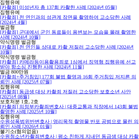
집행유예
[카촬죄] 미성년자 총 137회 카촬한 사례 [2024년 05월]
집행유예
[카촬죄] 전 연인과의 성관계 장면을 촬영하여 고소당한 사례
[2024년 4월]
벌금형
[카촬죄] 군대에서 군인 동료들이 용변보는 모습을 몰래 촬영한
사례 [2024년 10월]
약식명령 벌금형
[카촬죄] 전 연인들 상대로 카촬 저질러 고소당한 사례 [2024년
10월]
약식명령 벌금형
[카촬죄] 카메라등이용촬용죄로 1심에서 징역형 집행유예 선고
받아 항소심 진행한 사례 [2024년 11월]
벌금 800만원
[카촬죄+주거침입] 177회 불법 촬영과 16회 주거침입 저지른 의
뢰인 사례 [2025년 07월]
집행유예
[카촬죄] 동급생 대상 카촬죄 저질러 고소당한 보호소년 사안
[2025년 08월]
보호처분 1호, 2호
[카촬죄] 의정부카촬죄변호사 | 대중교통과 직장에서 143회 불법
촬영한 사례 [2025년 10월]
집행유예
수원성폭법위반변호사 | 영리목적 촬영물 반포 공범으로 몰린 의
뢰인 사례 [2026년 01월]
불기소(혐의없음)
수원청소년카촬죄변호사 | 평소 친하게 지내던 동급생 대상 카촬