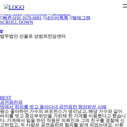
오늘 그만 볼래요
닫기
빠른상담
네이버톡톡
텔레그램
빠른상담 1670-6681
네이버톡톡
텔레그램
메
SCROLL DOWN
뉴
건
너
법무법인 선율로 성범죄전담센터
뛰
기
BEST
공연음란죄
밖에서 하의를 벗고 돌아다녀 공연음란 혐의받은 사례
평소 좋아하던 가수의 퍼포먼스가 생각났고, 해당 가수와 같이
바지를 벗고 중요부위만을 가린채 한 가게를 이용했다고 했습니
다. 가게에서 일을 하던 직원은 의뢰인과 그의 친구를 경찰에 신
고하였고, 두 사람은 공연음란죄 혐의를 받게 되었는데요. 사회