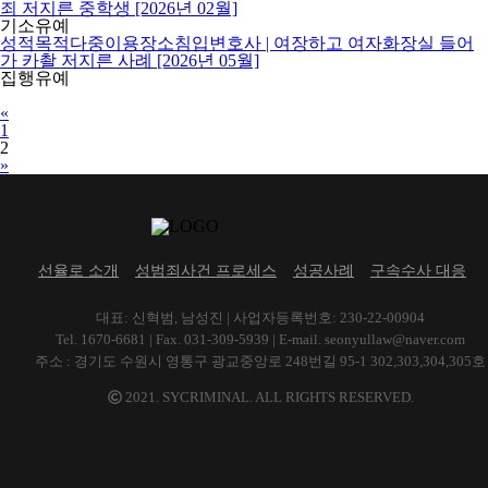
죄 저지른 중학생 [2026년 02월]
기소유예
성적목적다중이용장소침입변호사 | 여장하고 여자화장실 들어
가 카촬 저지른 사례 [2026년 05월]
집행유예
Previous
«
1
2
Next
»
선율로 소개
성범죄사건 프로세스
성공사례
구속수사 대응
대표: 신혁범, 남성진 | 사업자등록번호: 230-22-00904
Tel. 1670-6681 | Fax. 031-309-5939 | E-mail. seonyullaw@naver.com
주소 : 경기도 수원시 영통구 광교중앙로 248번길 95-1 302,303,304,305호
2021. SYCRIMINAL. ALL RIGHTS RESERVED.