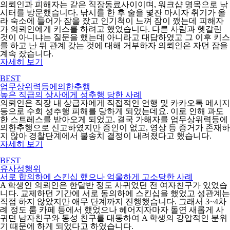
의뢰인과 피해자는 같은 직장동료사이이며, 워크샵 명목으로 낚
시터를 방문했습니다. 낚시를 한 후 술을 몇잔 마시자 취기가 올
라 숙소에 들어가 잠을 잤고 인기척이 느껴 잠이 깼는데 피해자
가 의뢰인에게 키스를 하려고 했었습니다. 다른 사람과 헷갈린
것이 아니냐는 질문을 했는데 아니라고 대답하였고 그 이후 키스
를 하고 난 뒤 관계 갖는 것에 대해 거부하자 의뢰인은 자던 잠을
계속 잤습니다.
자세히 보기
BEST
업무상위력등에의한추행
높은 직급의 상사에게 성추행 당한 사례
의뢰인은 직장 내 상급자에게 직접적인 언행 및 카카오톡 메시지
등으로 수회 성추행 피해를 당하게 되었는데요. 이로 인해 과도
한 스트레스를 받아오게 되었고, 결국 가해자를 업무상위력등에
의한추행으로 신고하였지만 증인이 없고, 영상 등 증거가 존재하
지 않아 경찰단계에서 불송치 결정이 내려졌다고 했습니다.
자세히 보기
BEST
유사성행위
서로 합의하에 스킨십 했으나 억울하게 고소당한 사례
A 학생인 의뢰인은 한달반 정도 사귀었던 전 여자친구가 있었습
니다. 교제하던 기간에 서로 동의하에 스킨십을 했었고 성관계는
직접 하지 않았지만 애무 단계까지 진행했습니다. 그래서 3~4차
례 정도 룸 카페 등에서 했었으나 헤어지자마자 돌연 새롭게 사
귀던 남자친구와 동성 친구를 대동하여 A 학생의 강압적인 분위
기 때문에 하게 되었다고 하였습니다.