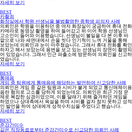
자세히 보기
BEST
카촬죄
화장실에서 학원 선생님을 불법촬영한 중학생 피의자 사례
의뢰인은 학원을 이용하던 중 여자 화장실이 궁금하여 휴대 전화
카메라로 동영상 촬영을 하며 들어갔고 뒤 이어 학원 선생님인
고소인이 들어와 이용했습니다. 선생님이 볼일을 다 본 이후 바
깥으로 나와 세면대에서 손을 씻다 인기척이 느껴 거울을 통해
보았는데 의뢰인과 눈이 마주쳤습니다. 그래서 휴대 전화를 확인
하자고 해서 보았는데 용변을 보고 있는 선생님의 장면이 촬영되
어 있었습니다. 그래서 인근 파출소에 방문하여 의뢰인을 신고하
였습니다.
자세히 보기
BEST
통매음
게임 중 팀원에게 통매음에 해당하는 발언하여 신고당한 사례
의뢰인은 게임 중 같은 팀원과 시비가 붙게 되었고 통신매체이용
음란 혐의로 고소를 당하게 되었는데요. 의뢰인은 최근 가정 문
제로 복잡한 심경이었으며, 이를 달래기 위해 즐겨하던 게임을
하였으나 상대측에서 욕설을 하며 시비를 걸자 참지 못하고 성적
인 발언을 하여 상대에게 성적수치심을 주었다고 했습니다.
자세히 보기
BEST
준강간미수
같은 직장동료로부터 준강간미수로 신고당한 의뢰인 사례