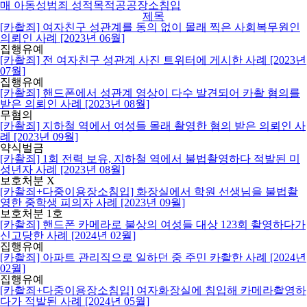
매
아동성범죄
성적목적공공장소침입
제목
[카촬죄] 여자친구 성관계를 동의 없이 몰래 찍은 사회복무원인
의뢰인 사례 [2023년 06월]
집행유예
[카촬죄] 전 여자친구 성관계 사진 트위터에 게시한 사례 [2023년
07월]
집행유예
[카촬죄] 핸드폰에서 성관계 영상이 다수 발견되어 카촬 혐의를
받은 의뢰인 사례 [2023년 08월]
무혐의
[카촬죄] 지하철 역에서 여성들 몰래 촬영한 혐의 받은 의뢰인 사
례 [2023년 09월]
약식벌금
[카촬죄] 1회 전력 보유, 지하철 역에서 불법촬영하다 적발된 미
성년자 사례 [2023년 08월]
보호처분 X
[카촬죄+다중이용장소침입] 화장실에서 학원 선생님을 불법촬
영한 중학생 피의자 사례 [2023년 09월]
보호처분 1호
[카촬죄] 핸드폰 카메라로 불상의 여성들 대상 123회 촬영하다가
신고당한 사례 [2024년 02월]
집행유예
[카촬죄] 아파트 관리직으로 일하던 중 주민 카촬한 사례 [2024년
02월]
집행유예
[카촬죄+다중이용장소침입] 여자화장실에 침입해 카메라촬영하
다가 적발된 사례 [2024년 05월]