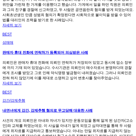
위만을 가린채 한 가게를 이용했다고 했습니다. 가게에서 일을 하던 직원은 의뢰인
과 그의 친구를 경찰에 신고하였고, 두 사람은 공연음란죄 혐의를 받게 되었는데요.
사회초년생인 만큼 성범죄 혐의가 확정된다면 사회적으로 불이익을 받을 수 있어
법률 대리인의 조력을 받기로 한 사례입니다.
자세히 보기
BEST
성매매
판매자 휴대 전화에 연락처가 등록되어 의심받은 사례
의뢰인은 판매자 휴대 전화에 의뢰인 연락처가 저장되어 있었고 동시에 업소 장부
에 까지 기재 되어 있었습니다. 수사기관은 의뢰인이 매수자로서 분명하다며 경찰
에게 조사를 받았고 그로 인해 약식명령 벌금형이 내려졌습니다. 그러나 의뢰인은
전혀 하지 않았기에 이를 제대로 소명하고 싶어 변호사를 찾아주었습니다.
자세히 보기
BEST
강간/강제추행
내연녀에게 강간, 강제추행 혐의로 무고당해 대응한 사례
사건의 개요 의뢰인은 아내와 자녀가 있지만 운동모임을 통해 알게 된 상간자(고소
인)와 교제를 하였는데요. 이 사실을 아내가 알게 되었고 삼자대면을 통해 두 사람
에게 위자료를 지급하라고 통보하였습니다. 아내는 만일 위자료를 지급하지 않는
다면 상간녀를 대상으로 손해배상 청구소송을 진행하겠다고 하였는데요. 상간자도