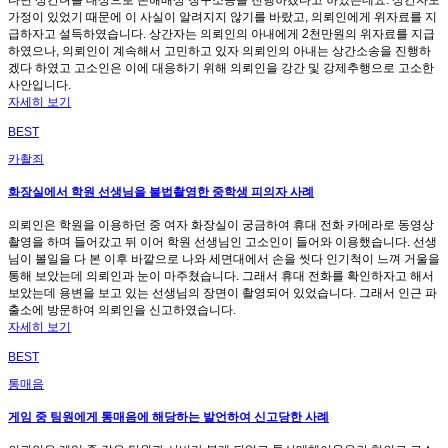
가정이 있었기 때문에 이 사실이 알려지지 않기를 바랐고, 의뢰인에게 위자료를 지
급하자고 설득하였습니다. 상간자는 의뢰인의 아내에게 2천만원의 위자료를 지급
하였으나, 의뢰인이 계속해서 고민하고 있자 의뢰인의 아내는 상간소송을 진행하
겠다 하였고 고소인은 이에 대응하기 위해 의뢰인을 강간 및 강제추행으로 고소한
사안입니다.
자세히 보기
BEST
카촬죄
화장실에서 학원 선생님을 불법촬영한 중학생 피의자 사례
의뢰인은 학원을 이용하던 중 여자 화장실이 궁금하여 휴대 전화 카메라로 동영상
촬영을 하며 들어갔고 뒤 이어 학원 선생님인 고소인이 들어와 이용했습니다. 선생
님이 볼일을 다 본 이후 바깥으로 나와 세면대에서 손을 씻다 인기척이 느껴 거울을
통해 보았는데 의뢰인과 눈이 마주쳤습니다. 그래서 휴대 전화를 확인하자고 해서
보았는데 용변을 보고 있는 선생님의 장면이 촬영되어 있었습니다. 그래서 인근 파
출소에 방문하여 의뢰인을 신고하였습니다.
자세히 보기
BEST
통매음
게임 중 팀원에게 통매음에 해당하는 발언하여 신고당한 사례