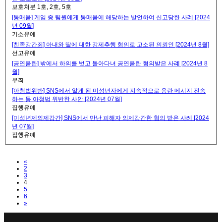
보호처분 1호, 2호, 5호
[통매음] 게임 중 팀원에게 통매음에 해당하는 발언하여 신고당한 사례 [2024
년 09월]
기소유예
[친족강간죄] 아내와 딸에 대한 강제추행 혐의로 고소된 의뢰인 [2024년 8월]
선고유예
[공연음란] 밖에서 하의를 벗고 돌아다녀 공연음란 혐의받은 사례 [2024년 8
월]
무죄
[아청법위반] SNS에서 알게 된 미성년자에게 지속적으로 음란 메시지 전송
하는 등 아청법 위반한 사안 [2024년 07월]
집행유예
[미성년제의제강간] SNS에서 만난 피해자 의제강간한 혐의 받은 사례 [2024
년 07월]
집행유예
Previous
«
2
3
4
5
6
Next
»