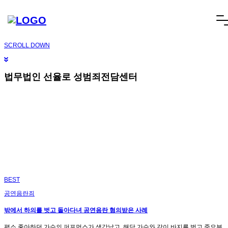
오늘 그만 볼래요
닫기
빠른상담
네이버톡톡
텔레그램
빠른상담 1670-6681
네이버톡톡
텔레그램
메
SCROLL DOWN
뉴
건
너
법무법인 선율로 성범죄전담센터
뛰
기
BEST
공연음란죄
밖에서 하의를 벗고 돌아다녀 공연음란 혐의받은 사례
평소 좋아하던 가수의 퍼포먼스가 생각났고, 해당 가수와 같이 바지를 벗고 중요부