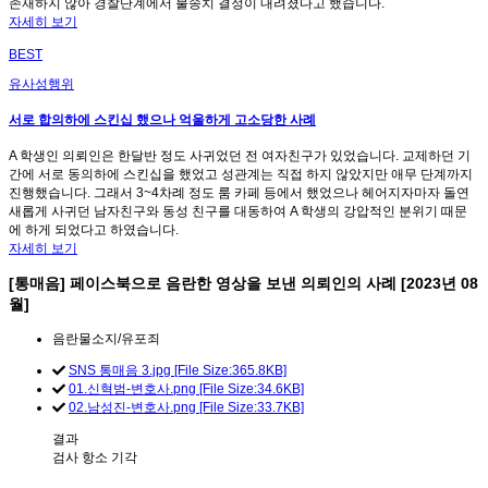
존재하지 않아 경찰단계에서 불송치 결정이 내려졌다고 했습니다.
자세히 보기
BEST
유사성행위
서로 합의하에 스킨십 했으나 억울하게 고소당한 사례
A 학생인 의뢰인은 한달반 정도 사귀었던 전 여자친구가 있었습니다. 교제하던 기
간에 서로 동의하에 스킨십을 했었고 성관계는 직접 하지 않았지만 애무 단계까지
진행했습니다. 그래서 3~4차례 정도 룸 카페 등에서 했었으나 헤어지자마자 돌연
새롭게 사귀던 남자친구와 동성 친구를 대동하여 A 학생의 강압적인 분위기 때문
에 하게 되었다고 하였습니다.
자세히 보기
[통매음] 페이스북으로 음란한 영상을 보낸 의뢰인의 사례 [2023년 08
월]
음란물소지/유포죄
SNS 통매음 3.jpg [File Size:365.8KB]
01.신혁범-변호사.png [File Size:34.6KB]
02.남성진-변호사.png [File Size:33.7KB]
결과
검사 항소 기각