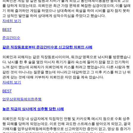
의뢰인은 게임 중 같은 팀원과 시비가 붙게 되었고 통신매체이용음란 혐의로 고소
를 당하게 되었는데요. 의뢰인은 최근 가정 문제로 복잡한 심경이었으며, 이를 달래
기 위해 즐겨하던 게임을 하였으나 상대측에서 욕설을 하며 시비를 걸자 참지 못하
고 성적인 발언을 하여 상대에게 성적수치심을 주었다고 했습니다.
자세히 보기
BEST
준강간미수
같은 직장동료로부터 준강간미수로 신고당한 의뢰인 사례
의뢰인과 피해자는 같은 직장동료사이이며, 워크샵 명목으로 낚시터를 방문했습니
다. 낚시를 한 후 술을 몇잔 마시자 취기가 올라 숙소에 들어가 잠을 잤고 인기척이
느껴 잠이 깼는데 피해자가 의뢰인에게 키스를 하려고 했었습니다. 다른 사람과 헷
갈린 것이 아니냐는 질문을 했는데 아니라고 대답하였고 그 이후 키스를 하고 난 뒤
관계 갖는 것에 대해 거부하자 의뢰인은 자던 잠을 계속 잤습니다.
자세히 보기
BEST
업무상위력등에의한추행
높은 직급의 상사에게 성추행 당한 사례
의뢰인은 직장 내 상급자에게 직접적인 언행 및 카카오톡 메시지 등으로 수회 성추
행 피해를 당하게 되었는데요. 이로 인해 과도한 스트레스를 받아오게 되었고, 결국
가해자를 업무상위력등에의한추행으로 신고하였지만 증인이 없고, 영상 등 증거가