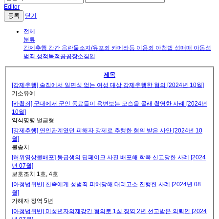
Editor
닫기
전체
분류
강제추행
강간
음란물소지/유포죄
카메라등 이용죄
아청법
성매매
아동성
범죄
성적목적공공장소침입
제목
[강제추행] 술집에서 일면식 없는 여성 대상 강제추행한 혐의 [2024년 10월]
기소유예
[카촬죄] 군대에서 군인 동료들이 용변보는 모습을 몰래 촬영한 사례 [2024년
10월]
약식명령 벌금형
[강제추행] 연인관계였던 피해자 강제로 추행한 혐의 받은 사안 [2024년 10
월]
불송치
[허위영상물배포] 동급생의 딥페이크 사진 배포해 학폭 신고당한 사례 [2024
년 07월]
보호조치 1호, 4호
[아청법위반] 친족에게 성범죄 피해당해 대리고소 진행한 사례 [2024년 08
월]
가해자 징역 5년
[아청법위반] 미성년자의제강간 혐의로 1심 징역 2년 선고받은 의뢰인 [2024