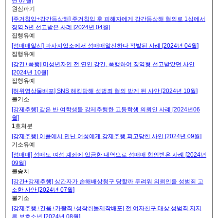
년 07월]
원심파기
[주거침입+강간등상해] 주거침입 후 피해자에게 강간등상해 혐의로 1심에서
징역 5년 선고받은 사례 [2024년 04월]
집행유예
[성매매알선] 마사지업소에서 성매매알선하다 적발된 사례 [2024년 04월]
집행유예
[강간+폭행] 미성년자인 전 연인 강간, 폭행하여 징역형 선고받았던 사안
[2024년 10월]
집행유예
[허위영상물배포] SNS 해킹당해 성범죄 혐의 받게 된 사안 [2024년 10월]
불기소
[강제추행] 같은 반 여학생들 강제추행한 고등학생 의뢰인 사례 [2024년06
월]
1호처분
[강제추행] 어플에서 만난 여성에게 강제추행 피고당한 사안 [2024년 09월]
기소유예
[성매매] 성매도 여성 계좌에 입금한 내역으로 성매매 혐의받은 사례 [2024년
09월]
불송치
[강간+강제추행] 상간자가 손해배상청구 당할까 두려워 의뢰인을 성범죄 고
소한 사안 [2024년 07월]
불기소
[강제추행+간음+카촬죄+성착취물제작배포] 전 여자친구 대상 성범죄 저지
른 보호소년 [2024년 08월]