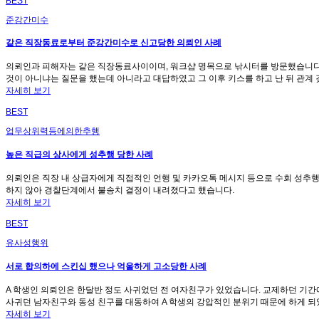
BEST
준강간미수
같은 직장동료로부터 준강간미수로 신고당한 의뢰인 사례
의뢰인과 피해자는 같은 직장동료사이이며, 워크샵 명목으로 낚시터를 방문했습니다. 
것이 아니냐는 질문을 했는데 아니라고 대답하였고 그 이후 키스를 하고 난 뒤 관계 
자세히 보기
BEST
업무상위력등에의한추행
높은 직급의 상사에게 성추행 당한 사례
의뢰인은 직장 내 상급자에게 직접적인 언행 및 카카오톡 메시지 등으로 수회 성추
하지 않아 경찰단계에서 불송치 결정이 내려졌다고 했습니다.
자세히 보기
BEST
유사성행위
서로 합의하에 스킨십 했으나 억울하게 고소당한 사례
A 학생인 의뢰인은 한달반 정도 사귀었던 전 여자친구가 있었습니다. 교제하던 기간
사귀던 남자친구와 동성 친구를 대동하여 A 학생의 강압적인 분위기 때문에 하게 
자세히 보기