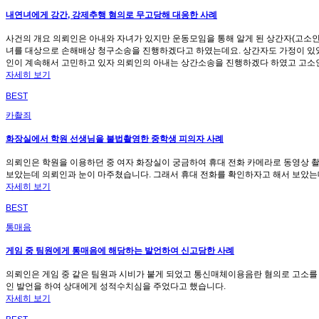
내연녀에게 강간, 강제추행 혐의로 무고당해 대응한 사례
사건의 개요 의뢰인은 아내와 자녀가 있지만 운동모임을 통해 알게 된 상간자(고소인
녀를 대상으로 손해배상 청구소송을 진행하겠다고 하였는데요. 상간자도 가정이 있었
인이 계속해서 고민하고 있자 의뢰인의 아내는 상간소송을 진행하겠다 하였고 고소인
자세히 보기
BEST
카촬죄
화장실에서 학원 선생님을 불법촬영한 중학생 피의자 사례
의뢰인은 학원을 이용하던 중 여자 화장실이 궁금하여 휴대 전화 카메라로 동영상 촬
보았는데 의뢰인과 눈이 마주쳤습니다. 그래서 휴대 전화를 확인하자고 해서 보았는
자세히 보기
BEST
통매음
게임 중 팀원에게 통매음에 해당하는 발언하여 신고당한 사례
의뢰인은 게임 중 같은 팀원과 시비가 붙게 되었고 통신매체이용음란 혐의로 고소를 
인 발언을 하여 상대에게 성적수치심을 주었다고 했습니다.
자세히 보기