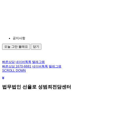
공지사항
오늘 그만 볼래요
닫기
빠른상담
네이버톡톡
텔레그램
빠른상담 1670-6681
네이버톡톡
텔레그램
메
SCROLL DOWN
뉴
건
너
법무법인 선율로 성범죄전담센터
뛰
기