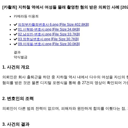
[카촬죄] 지하철 역에서 여성들 몰래 촬영한 혐의 받은 의뢰인 사례 [202
카메라등 이용죄
의정부카촬죄변호사 6.png [File Size:402.8KB]
01.신혁범-변호사.png [File Size:34.6KB]
02.남성진-변호사.png [File Size:33.7KB]
03.정현실변호사.png [File Size:30.7KB]
09.이재필-변호사.png [File Size:30.0KB]
결과
약식벌금
1. 사건의 개요
의뢰인은 회사 출퇴근을 하던 중 지하철 역사 내에서 다수의 여성을 자신의 
혐의를 받은 것은 물론 디지털 포렌식을 통해 총 27건의 영상이 확인되어 
2. 변호인의 조력
의뢰인이 다른 범죄 전력이 없으며, 피해자와 원만하게 합의를 이뤘다는 점,
3. 사건의 결과