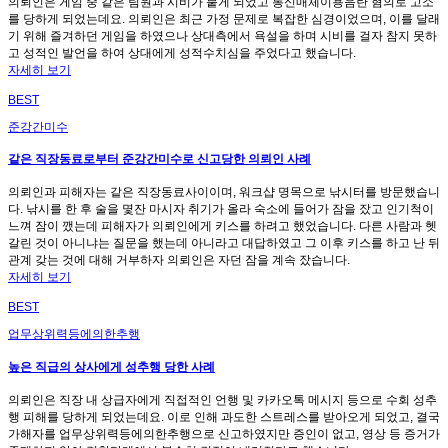
의뢰인은 게임 중 같은 팀원과 시비가 붙게 되었고 통신매체이용음란 혐의로 고소
를 당하게 되었는데요. 의뢰인은 최근 가정 문제로 복잡한 심경이었으며, 이를 달래
기 위해 즐겨하던 게임을 하였으나 상대측에서 욕설을 하며 시비를 걸자 참지 못하
고 성적인 발언을 하여 상대에게 성적수치심을 주었다고 했습니다.
자세히 보기
BEST
준강간미수
같은 직장동료로부터 준강간미수로 신고당한 의뢰인 사례
의뢰인과 피해자는 같은 직장동료사이이며, 워크샵 명목으로 낚시터를 방문했습니
다. 낚시를 한 후 술을 몇잔 마시자 취기가 올라 숙소에 들어가 잠을 잤고 인기척이
느껴 잠이 깼는데 피해자가 의뢰인에게 키스를 하려고 했었습니다. 다른 사람과 헷
갈린 것이 아니냐는 질문을 했는데 아니라고 대답하였고 그 이후 키스를 하고 난 뒤
관계 갖는 것에 대해 거부하자 의뢰인은 자던 잠을 계속 잤습니다.
자세히 보기
BEST
업무상위력등에의한추행
높은 직급의 상사에게 성추행 당한 사례
의뢰인은 직장 내 상급자에게 직접적인 언행 및 카카오톡 메시지 등으로 수회 성추
행 피해를 당하게 되었는데요. 이로 인해 과도한 스트레스를 받아오게 되었고, 결국
가해자를 업무상위력등에의한추행으로 신고하였지만 증인이 없고, 영상 등 증거가