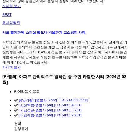
존재하지 않아 경찰단계에서 불송치 결정이 내려졌다고 했습니다.
자세히 보기
BEST
유사성행위
서로 합의하에 스킨십 했으나 억울하게 고소당한 사례
A 학생인 의뢰인은 한달반 정도 사귀었던 전 여자친구가 있었습니다. 교제하던 기
간에 서로 동의하에 스킨십을 했었고 성관계는 직접 하지 않았지만 애무 단계까지
진행했습니다. 그래서 3~4차례 정도 룸 카페 등에서 했었으나 헤어지자마자 돌연
새롭게 사귀던 남자친구와 동성 친구를 대동하여 A 학생의 강압적인 분위기 때문
에 하게 되었다고 하였습니다.
자세히 보기
[카촬죄] 아파트 관리직으로 일하던 중 주민 카촬한 사례 [2024년 02
월]
카메라등 이용죄
용인카촬죄변호사 6.png [File Size:550.5KB]
01.신혁범-변호사.png [File Size:34.6KB]
02.남성진-변호사.png [File Size:33.7KB]
05.김승범-변호사.png [File Size:32.9KB]
결과
집행유예