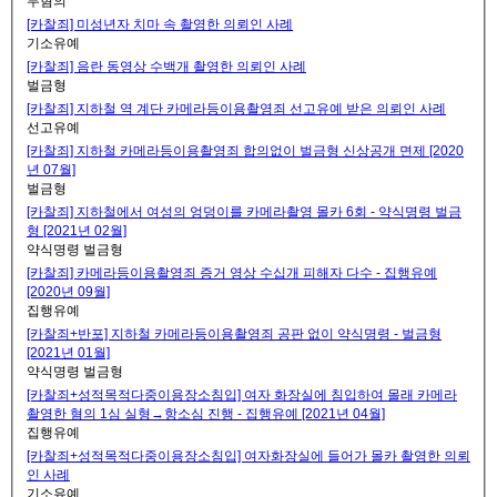
무혐의
[카찰죄] 미성년자 치마 속 촬영한 의뢰인 사례
기소유예
[카찰죄] 음란 동영상 수백개 촬영한 의뢰인 사례
벌금형
[카찰죄] 지하철 역 계단 카메라등이용촬영죄 선고유예 받은 의뢰인 사례
선고유예
[카찰죄] 지하철 카메라등이용촬영죄 합의없이 벌금형 신상공개 면제 [2020
년 07월]
벌금형
[카찰죄] 지하철에서 여성의 엉덩이를 카메라촬영 몰카 6회 - 약식명령 벌금
형 [2021년 02월]
약식명령 벌금형
[카찰죄] 카메라등이용촬영죄 증거 영상 수십개 피해자 다수 - 집행유예
[2020년 09월]
집행유예
[카찰죄+반포] 지하철 카메라등이용촬영죄 공판 없이 약식명령 - 벌금형
[2021년 01월]
약식명령 벌금형
[카찰죄+성적목적다중이용장소침입] 여자 화장실에 침입하여 몰래 카메라
촬영한 혐의 1심 실형→항소심 진행 - 집행유예 [2021년 04월]
집행유예
[카찰죄+성적목적다중이용장소침입] 여자화장실에 들어가 몰카 촬영한 의뢰
인 사례
기소유예