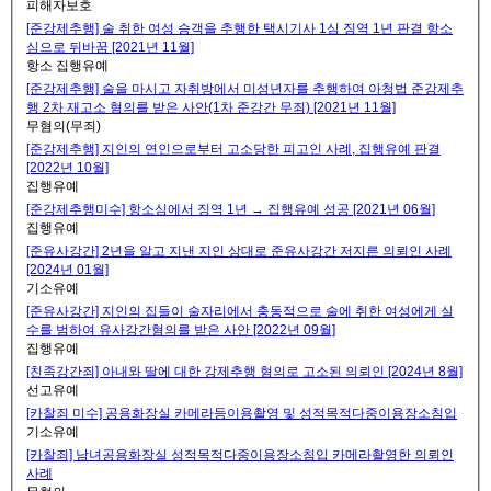
피해자보호
[준강제추행] 술 취한 여성 승객을 추행한 택시기사 1심 징역 1년 판결 항소
심으로 뒤바꿈 [2021년 11월]
항소 집행유예
[준강제추행] 술을 마시고 자취방에서 미성년자를 추행하여 아청법 준강제추
행 2차 재고소 혐의를 받은 사안(1차 준강간 무죄) [2021년 11월]
무혐의(무죄)
[준강제추행] 지인의 연인으로부터 고소당한 피고인 사례, 집행유예 판결
[2022년 10월]
집행유예
[준강제추행미수] 항소심에서 징역 1년 → 집행유예 성공 [2021년 06월]
집행유예
[준유사강간] 2년을 알고 지낸 지인 상대로 준유사강간 저지른 의뢰인 사례
[2024년 01월]
기소유예
[준유사강간] 지인의 집들이 술자리에서 충동적으로 술에 취한 여성에게 실
수를 범하여 유사강간혐의를 받은 사안 [2022년 09월]
집행유예
[친족강간죄] 아내와 딸에 대한 강제추행 혐의로 고소된 의뢰인 [2024년 8월]
선고유예
[카찰죄 미수] 공용화장실 카메라등이용촬영 및 성적목적다중이용장소침입
기소유예
[카찰죄] 남녀공용화장실 성적목적다중이용장소침입 카메라촬영한 의뢰인
사례