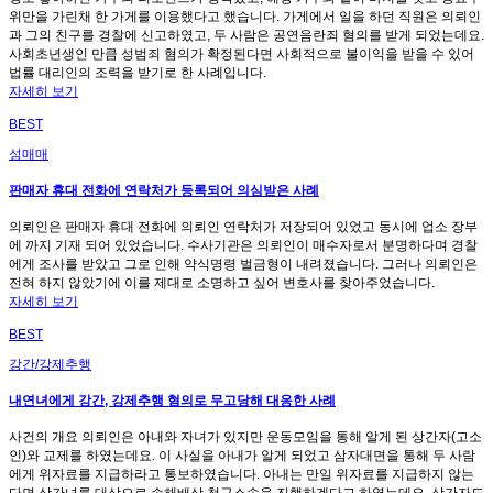
위만을 가린채 한 가게를 이용했다고 했습니다. 가게에서 일을 하던 직원은 의뢰인
과 그의 친구를 경찰에 신고하였고, 두 사람은 공연음란죄 혐의를 받게 되었는데요.
사회초년생인 만큼 성범죄 혐의가 확정된다면 사회적으로 불이익을 받을 수 있어
법률 대리인의 조력을 받기로 한 사례입니다.
자세히 보기
BEST
성매매
판매자 휴대 전화에 연락처가 등록되어 의심받은 사례
의뢰인은 판매자 휴대 전화에 의뢰인 연락처가 저장되어 있었고 동시에 업소 장부
에 까지 기재 되어 있었습니다. 수사기관은 의뢰인이 매수자로서 분명하다며 경찰
에게 조사를 받았고 그로 인해 약식명령 벌금형이 내려졌습니다. 그러나 의뢰인은
전혀 하지 않았기에 이를 제대로 소명하고 싶어 변호사를 찾아주었습니다.
자세히 보기
BEST
강간/강제추행
내연녀에게 강간, 강제추행 혐의로 무고당해 대응한 사례
사건의 개요 의뢰인은 아내와 자녀가 있지만 운동모임을 통해 알게 된 상간자(고소
인)와 교제를 하였는데요. 이 사실을 아내가 알게 되었고 삼자대면을 통해 두 사람
에게 위자료를 지급하라고 통보하였습니다. 아내는 만일 위자료를 지급하지 않는
다면 상간녀를 대상으로 손해배상 청구소송을 진행하겠다고 하였는데요. 상간자도