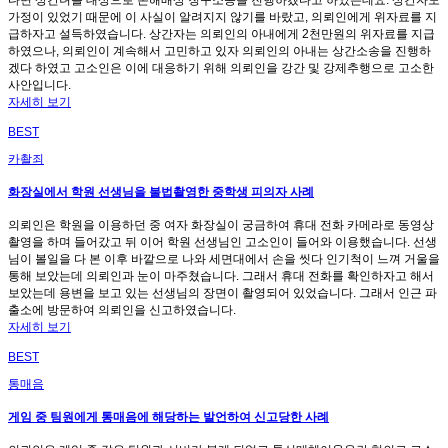
가정이 있었기 때문에 이 사실이 알려지지 않기를 바랐고, 의뢰인에게 위자료를 지
급하자고 설득하였습니다. 상간자는 의뢰인의 아내에게 2천만원의 위자료를 지급
하였으나, 의뢰인이 계속해서 고민하고 있자 의뢰인의 아내는 상간소송을 진행하
겠다 하였고 고소인은 이에 대응하기 위해 의뢰인을 강간 및 강제추행으로 고소한
사안입니다.
자세히 보기
BEST
카촬죄
화장실에서 학원 선생님을 불법촬영한 중학생 피의자 사례
의뢰인은 학원을 이용하던 중 여자 화장실이 궁금하여 휴대 전화 카메라로 동영상
촬영을 하며 들어갔고 뒤 이어 학원 선생님인 고소인이 들어와 이용했습니다. 선생
님이 볼일을 다 본 이후 바깥으로 나와 세면대에서 손을 씻다 인기척이 느껴 거울을
통해 보았는데 의뢰인과 눈이 마주쳤습니다. 그래서 휴대 전화를 확인하자고 해서
보았는데 용변을 보고 있는 선생님의 장면이 촬영되어 있었습니다. 그래서 인근 파
출소에 방문하여 의뢰인을 신고하였습니다.
자세히 보기
BEST
통매음
게임 중 팀원에게 통매음에 해당하는 발언하여 신고당한 사례