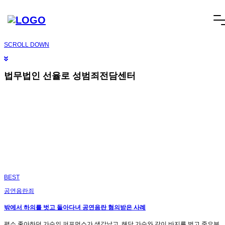
오늘 그만 볼래요
닫기
빠른상담
네이버톡톡
텔레그램
빠른상담 1670-6681
네이버톡톡
텔레그램
메
SCROLL DOWN
뉴
건
너
법무법인 선율로 성범죄전담센터
뛰
기
BEST
공연음란죄
밖에서 하의를 벗고 돌아다녀 공연음란 혐의받은 사례
평소 좋아하던 가수의 퍼포먼스가 생각났고, 해당 가수와 같이 바지를 벗고 중요부