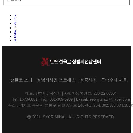
Previous
«
5
6
7
8
9
Next
»
선율로 소개
성범죄사건 프로세스
성공사례
구속수사 대응
대표: 신혁범, 남성진 | 사업자등록번호: 230-22-00904
Tel. 1670-6681 | Fax. 031-309-5939 | E-mail. seonyullaw@naver.com
주소 : 경기도 수원시 영통구 광교중앙로 248번길 95-1 302,303,304,305
2021. SYCRIMINAL. ALL RIGHTS RESERVED.