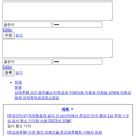
Editor
닫기
Editor
닫기
전체
분류
강제추행
강간
음란물소지/유포죄
카메라등 이용죄
아청법
성매매
아동성
범죄
성적목적공공장소침입
제목
[준강간미수] 직장동료와 같이 간 낚시터에서 준강간 미수 혐의 1심 무죄 -> 2
심 검사 항소 기각한 사례 [2023년 10월]
검사 항소 기각
[준강제추행] 수면 중인 의뢰인을 준강제추행한 가해자 유죄