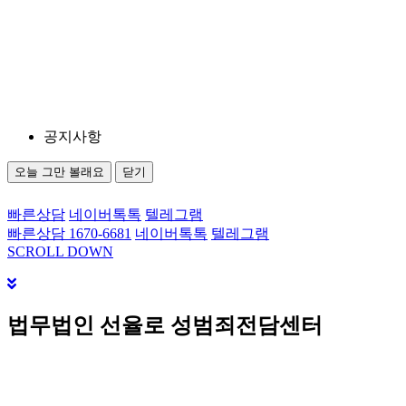
공지사항
오늘 그만 볼래요
닫기
빠른상담
네이버톡톡
텔레그램
빠른상담 1670-6681
네이버톡톡
텔레그램
메
SCROLL DOWN
뉴
건
너
법무법인 선율로 성범죄전담센터
뛰
기