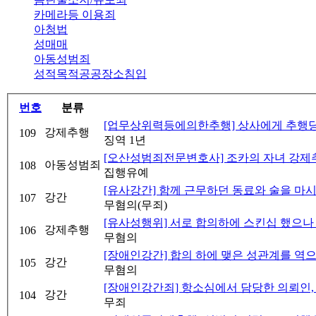
카메라등 이용죄
아청법
성매매
아동성범죄
성적목적공공장소침입
번호
분류
[업무상위력등에의한추행] 상사에게 추행당한 
강제추행
109
징역 1년
[오산성범죄전문변호사] 조카의 자녀 강제추행
아동성범죄
108
집행유예
[유사강간] 함께 근무하던 동료와 술을 마시고
강간
107
무혐의(무죄)
[유사성행위] 서로 합의하에 스킨십 했으나 억
강제추행
106
무혐의
[장애인강간] 합의 하에 맺은 성관계를 역으로 
강간
105
무혐의
[장애인강간죄] 항소심에서 담당한 의뢰인
강간
104
무죄