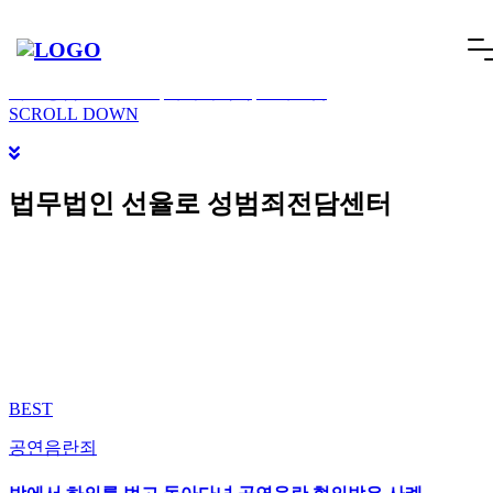
오늘 그만 볼래요
닫기
빠른상담
네이버톡톡
텔레그램
빠른상담 1670-6681
네이버톡톡
텔레그램
메
SCROLL DOWN
뉴
건
너
법무법인 선율로 성범죄전담센터
뛰
기
BEST
공연음란죄