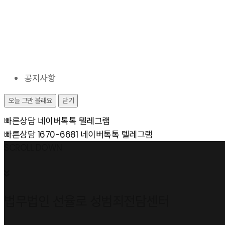
공지사항
오늘 그만 볼래요
닫기
빠른상담
네이버톡톡
텔레그램
빠른상담 1670-6681
네이버톡톡
텔레그램
메
SCROLL DOWN
뉴
건
너
법무법인 선율로 성범죄전담센터
뛰
기