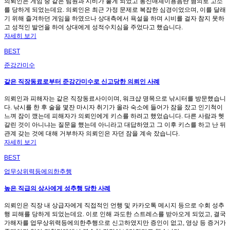
의뢰인은 게임 중 같은 팀원과 시비가 붙게 되었고 통신매체이용음란 혐의로 고소
를 당하게 되었는데요. 의뢰인은 최근 가정 문제로 복잡한 심경이었으며, 이를 달래
기 위해 즐겨하던 게임을 하였으나 상대측에서 욕설을 하며 시비를 걸자 참지 못하
고 성적인 발언을 하여 상대에게 성적수치심을 주었다고 했습니다.
자세히 보기
BEST
준강간미수
같은 직장동료로부터 준강간미수로 신고당한 의뢰인 사례
의뢰인과 피해자는 같은 직장동료사이이며, 워크샵 명목으로 낚시터를 방문했습니
다. 낚시를 한 후 술을 몇잔 마시자 취기가 올라 숙소에 들어가 잠을 잤고 인기척이
느껴 잠이 깼는데 피해자가 의뢰인에게 키스를 하려고 했었습니다. 다른 사람과 헷
갈린 것이 아니냐는 질문을 했는데 아니라고 대답하였고 그 이후 키스를 하고 난 뒤
관계 갖는 것에 대해 거부하자 의뢰인은 자던 잠을 계속 잤습니다.
자세히 보기
BEST
업무상위력등에의한추행
높은 직급의 상사에게 성추행 당한 사례
의뢰인은 직장 내 상급자에게 직접적인 언행 및 카카오톡 메시지 등으로 수회 성추
행 피해를 당하게 되었는데요. 이로 인해 과도한 스트레스를 받아오게 되었고, 결국
가해자를 업무상위력등에의한추행으로 신고하였지만 증인이 없고, 영상 등 증거가