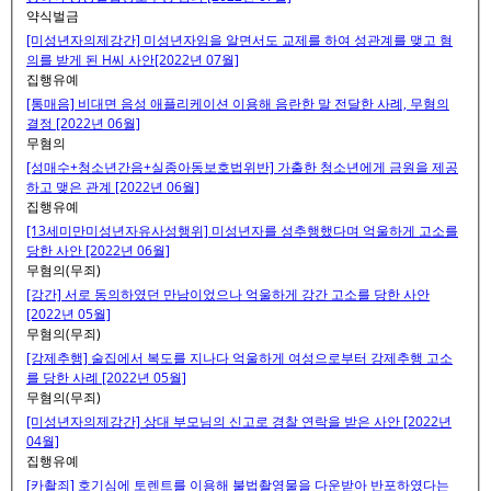
약식벌금
[미성년자의제강간] 미성년자임을 알면서도 교제를 하여 성관계를 맺고 혐
의를 받게 된 H씨 사안[2022년 07월]
집행유예
[통매음] 비대면 음성 애플리케이션 이용해 음란한 말 전달한 사례, 무혐의
결정 [2022년 06월]
무혐의
[성매수+청소년간음+실종아동보호법위반] 가출한 청소년에게 금원을 제공
하고 맺은 관계 [2022년 06월]
집행유예
[13세미만미성년자유사성행위] 미성년자를 성추행했다며 억울하게 고소를
당한 사안 [2022년 06월]
무혐의(무죄)
[강간] 서로 동의하였던 만남이었으나 억울하게 강간 고소를 당한 사안
[2022년 05월]
무혐의(무죄)
[강제추행] 술집에서 복도를 지나다 억울하게 여성으로부터 강제추행 고소
를 당한 사례 [2022년 05월]
무혐의(무죄)
[미성년자의제강간] 상대 부모님의 신고로 경찰 연락을 받은 사안 [2022년
04월]
집행유예
[카촬죄] 호기심에 토렌트를 이용해 불법촬영물을 다운받아 반포하였다는