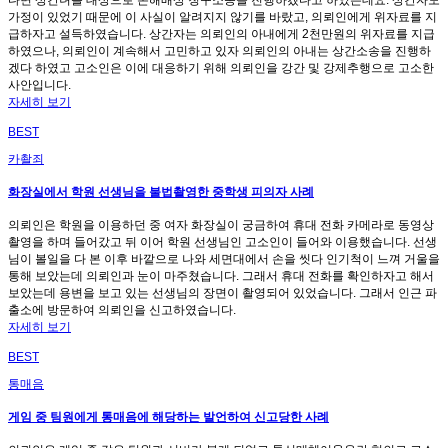
가정이 있었기 때문에 이 사실이 알려지지 않기를 바랐고, 의뢰인에게 위자료를 지
급하자고 설득하였습니다. 상간자는 의뢰인의 아내에게 2천만원의 위자료를 지급
하였으나, 의뢰인이 계속해서 고민하고 있자 의뢰인의 아내는 상간소송을 진행하
겠다 하였고 고소인은 이에 대응하기 위해 의뢰인을 강간 및 강제추행으로 고소한
사안입니다.
자세히 보기
BEST
카촬죄
화장실에서 학원 선생님을 불법촬영한 중학생 피의자 사례
의뢰인은 학원을 이용하던 중 여자 화장실이 궁금하여 휴대 전화 카메라로 동영상
촬영을 하며 들어갔고 뒤 이어 학원 선생님인 고소인이 들어와 이용했습니다. 선생
님이 볼일을 다 본 이후 바깥으로 나와 세면대에서 손을 씻다 인기척이 느껴 거울을
통해 보았는데 의뢰인과 눈이 마주쳤습니다. 그래서 휴대 전화를 확인하자고 해서
보았는데 용변을 보고 있는 선생님의 장면이 촬영되어 있었습니다. 그래서 인근 파
출소에 방문하여 의뢰인을 신고하였습니다.
자세히 보기
BEST
통매음
게임 중 팀원에게 통매음에 해당하는 발언하여 신고당한 사례