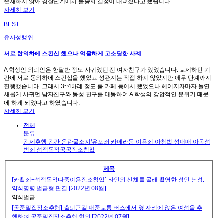
존재하지 않아 경찰단계에서 불송치 결정이 내려졌다고 했습니다.
자세히 보기
BEST
유사성행위
서로 합의하에 스킨십 했으나 억울하게 고소당한 사례
A 학생인 의뢰인은 한달반 정도 사귀었던 전 여자친구가 있었습니다. 교제하던 기
간에 서로 동의하에 스킨십을 했었고 성관계는 직접 하지 않았지만 애무 단계까지
진행했습니다. 그래서 3~4차례 정도 룸 카페 등에서 했었으나 헤어지자마자 돌연
새롭게 사귀던 남자친구와 동성 친구를 대동하여 A 학생의 강압적인 분위기 때문
에 하게 되었다고 하였습니다.
자세히 보기
전체
분류
강제추행
강간
음란물소지/유포죄
카메라등 이용죄
아청법
성매매
아동성
범죄
성적목적공공장소침입
제목
[카촬죄+성적목적다중이용장소침입] 타인의 신체를 몰래 촬영한 성인 남성,
약식명령 벌금형 판결 [2022년 08월]
약식벌금
[공중밀집장소추행] 출퇴근길 대중교통 버스에서 옆 자리에 앉은 여성을 추
행하여 공중밀집장소추행 혐의 [2022년 07월]