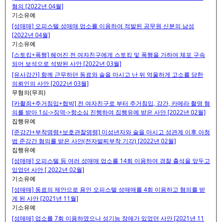
혐의 [2022년 04월]
기소유예
[성매매] 오피스텔 성매매 업소를 이용하여 적발된 공무원 신분의 남성
[2022년 04월]
기소유예
[스토킹+폭행] 헤어진 전 여자친구에게 스토킹 및 폭행을 가하여 체포 구속
되어 보석으로 석방된 사안 [2022년 03월]
[유사강간] 함께 근무하던 동료와 술을 마시고 난 뒤 억울하게 고소를 당한
의뢰인의 사안 [2022년 03월]
무혐의(무죄)
[카촬죄+주거침입+협박] 전 여자친구로 부터 주거침입, 강간, 카메라 촬영 혐
의를 받아 1심->징역->항소심 진행하여 집행유예 받은 사안 [2022년 02월]
집행유예
[준강간+부착명령+보호관찰명령] 미성년자와 술을 마시고 성관계 이후 아청
법 준강간 혐의를 받은 사안(전자발찌부착 기각) [2022년 02월]
집행유예
[성매매] 오피스텔 등 여러 성매매 업소를 14회 이용하여 경찰 출석을 앞두고
있었던 사안 [ 2022년 02월]
기소유예
[성매매] 동료의 제안으로 용인 오피스텔 성매매를 4회 이용하고 혐의를 받
게 된 사안 [2021년 11월]
기소유예
[성매매] 업소를 7회 이용하였으나 성기능 장애가 있었던 사안 [2021년 11