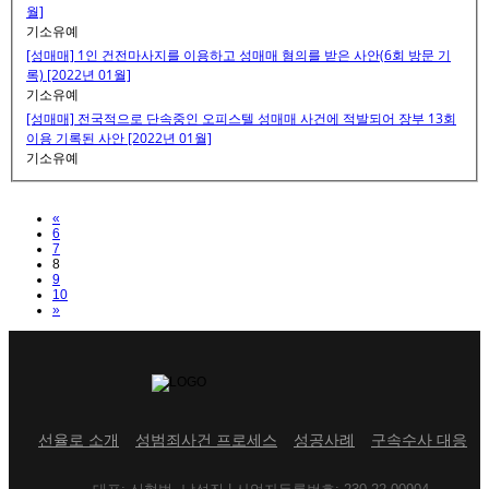
월]
기소유예
[성매매] 1인 건전마사지를 이용하고 성매매 혐의를 받은 사안(6회 방문 기
록) [2022년 01월]
기소유예
[성매매] 전국적으로 단속중인 오피스텔 성매매 사건에 적발되어 장부 13회
이용 기록된 사안 [2022년 01월]
기소유예
Previous
«
6
7
8
9
10
Next
»
선율로 소개
성범죄사건 프로세스
성공사례
구속수사 대응