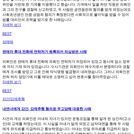
위만을 가린채 한 가게를 이용했다고 했습니다. 가게에서 일을 하던 직원은 의뢰인
과 그의 친구를 경찰에 신고하였고, 두 사람은 공연음란죄 혐의를 받게 되었는데요.
사회초년생인 만큼 성범죄 혐의가 확정된다면 사회적으로 불이익을 받을 수 있어
법률 대리인의 조력을 받기로 한 사례입니다.
자세히 보기
BEST
성매매
판매자 휴대 전화에 연락처가 등록되어 의심받은 사례
의뢰인은 판매자 휴대 전화에 의뢰인 연락처가 저장되어 있었고 동시에 업소 장부
에 까지 기재 되어 있었습니다. 수사기관은 의뢰인이 매수자로서 분명하다며 경찰
에게 조사를 받았고 그로 인해 약식명령 벌금형이 내려졌습니다. 그러나 의뢰인은
전혀 하지 않았기에 이를 제대로 소명하고 싶어 변호사를 찾아주었습니다.
자세히 보기
BEST
강간/강제추행
내연녀에게 강간, 강제추행 혐의로 무고당해 대응한 사례
사건의 개요 의뢰인은 아내와 자녀가 있지만 운동모임을 통해 알게 된 상간자(고소
인)와 교제를 하였는데요. 이 사실을 아내가 알게 되었고 삼자대면을 통해 두 사람
에게 위자료를 지급하라고 통보하였습니다. 아내는 만일 위자료를 지급하지 않는
다면 상간녀를 대상으로 손해배상 청구소송을 진행하겠다고 하였는데요. 상간자도