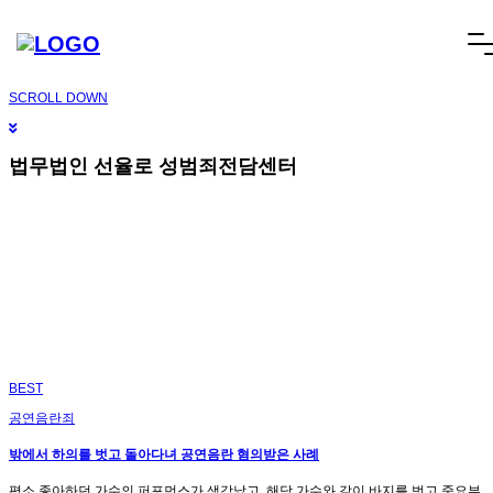
오늘 그만 볼래요
닫기
빠른상담
네이버톡톡
텔레그램
빠른상담 1670-6681
네이버톡톡
텔레그램
메
SCROLL DOWN
뉴
건
너
법무법인 선율로 성범죄전담센터
뛰
기
BEST
공연음란죄
밖에서 하의를 벗고 돌아다녀 공연음란 혐의받은 사례
평소 좋아하던 가수의 퍼포먼스가 생각났고, 해당 가수와 같이 바지를 벗고 중요부